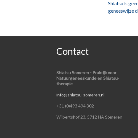
Shiatsu is gee
geneeswijze di
Contact
Shiatsu Someren - Praktijk voor
Natuurgeneeskunde en Shiatsu-
therapie
info@shiatsu-someren.nl
+31 (0)493 494 302
Wilbertshof 23, 5712 HA Someren