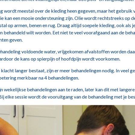
g wordt meestal over de kleding heen gegeven, maar het gebruik 
lie kan een mooie ondersteuning zijn. Olie wordt rechtstreeks op d
tal op armen, benen en rug. Draag altijd soepele kleding, ook als je
n behandeld wilt worden. Eet niet te veel voorafgaand aan de beha
hten geven.
ehandeling voldoende water, vrijgekomen afvalstoffen worden daa
rdoor de kans op spierpijn of hoofdpijn wordt voorkomen.
lacht langer bestaat, zijn er meer behandelingen nodig. In veel ge
rbetering merkbaar na 4 behandelingen.
ijn wekelijkse behandelingen aan te raden, later kan dit met langere
Bij elke sessie wordt de vooruitgang van de behandeling met je be