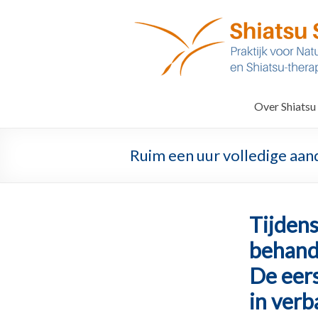
Ga
naar
De
inhoud
Kraanvogel
Shiatsu
praktijk
Over Shiatsu
Someren
Ruim een uur volledige aand
Tijdens
behande
De eers
in verb