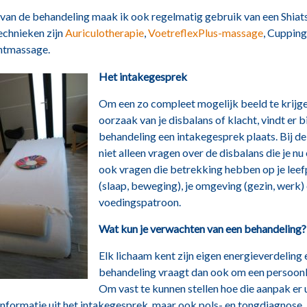
 van de behandeling maak ik ook regelmatig gebruik van een Shiats
echnieken zijn
Auriculotherapie
,
VoetreflexPlus-massage
, Cuppin
ntmassage.
Het intakegesprek
Om een zo compleet mogelijk beeld te krijg
oorzaak van je disbalans of klacht, vindt er b
behandeling een intakegesprek plaats. Bij de 
niet alleen vragen over de disbalans die je nu
ook vragen die betrekking hebben op je lee
(slaap, beweging), je omgeving (gezin, werk) 
voedingspatroon.
Wat kun je verwachten van een behandeling
Elk lichaam kent zijn eigen energieverdeling 
behandeling vraagt dan ook om een persoonl
Om vast te kunnen stellen hoe die aanpak er u
informatie uit het intakegesprek, maar ook pols- en tongdiagnose.