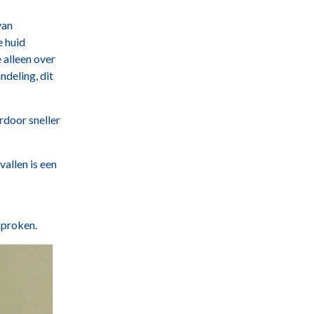
van
e huid
 alleen over
ndeling, dit
rdoor sneller
vallen is een
sproken.