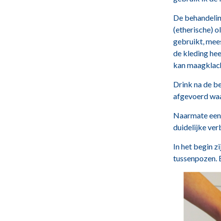
De behandelin
(etherische) o
gebruikt, mees
de kleding hee
kan maagklac
Drink na de b
afgevoerd waa
Naarmate een k
duidelijke ve
In het begin z
tussenpozen. 