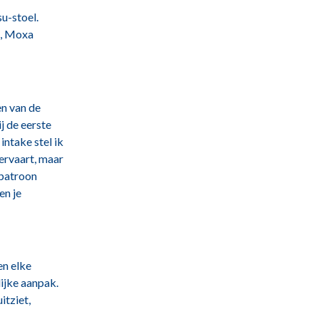
u-stoel.
g, Moxa
en van de
ij de eerste
intake stel ik
 ervaart, maar
fpatroon
en je
?
en elke
ijke aanpak.
itziet,