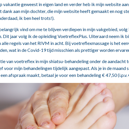
op vakantie geweest in eigen land en verder heb ik mijn website aa
et dank aan mijn dochter, die mijn website heeft gemaakt en nog st
derdaad, ik ben heel trots!).
elangrijk vind om me te blijven verdiepen in mijn vakgebied, volg i
n. Dit jaar volg ik de opleiding VoetreflexPlus. Uiteraard neem ik bi
alle regels van het RIVM in acht. Bij voetreflexmassage is het e
den, wat in de Covid-19 tijd misschien als prettiger worden ervare
ie van voetreflex in mijn shiatsu-behandeling onder de aandacht 
ief voor mijn behandelingen tijdelijk aangepast. Als je in de maand
en afspraak maakt, betaal je voor een behandeling € 47,50 (i.p.v. €