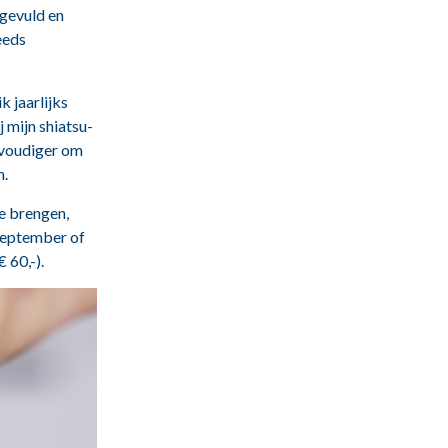
ngevuld en
eeds
k jaarlijks
j mijn shiatsu-
envoudiger om
n.
te brengen,
 september of
 60,-).