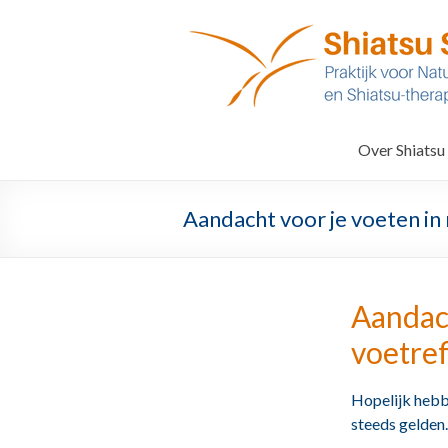
Ga
naar
De
inhoud
Kraanvogel
Shiatsu
praktijk
Over Shiatsu
Someren
Aandacht voor je voeten in
Aandach
voetref
Hopelijk hebb
steeds gelden