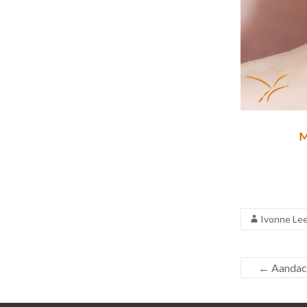
M
Ivonne Le
←
Aandach