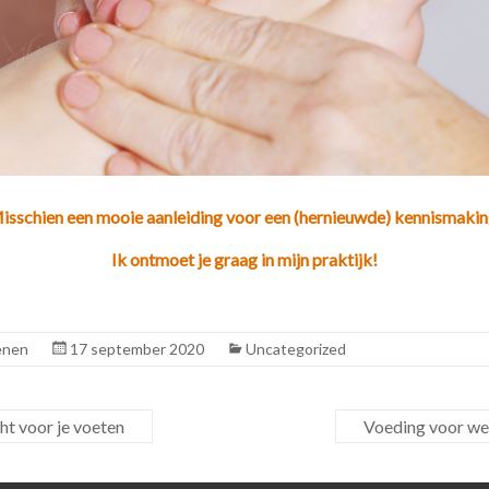
isschien een mooie aanleiding voor een (hernieuwde) kennismakin
Ik ontmoet je graag in mijn praktijk!
enen
17 september 2020
Uncategorized
t voor je voeten
Voeding voor w