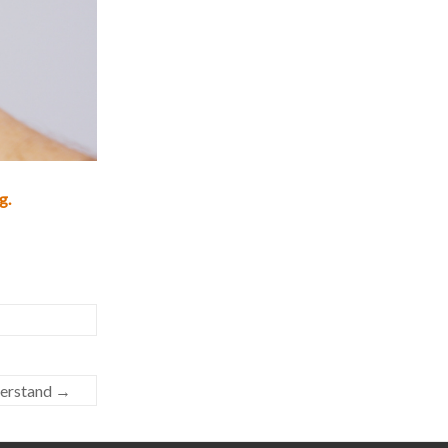
g.
eerstand
→