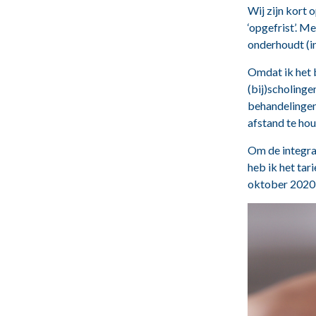
Wij zijn kort 
‘opgefrist’. M
onderhoudt (in
Omdat ik het b
(bij)scholinge
behandelingen 
afstand te hou
Om de integrat
heb ik het tar
oktober 2020 e