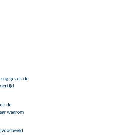
erug gezet: de
mertijd
et: de
 Maar waarom
bijvoorbeeld