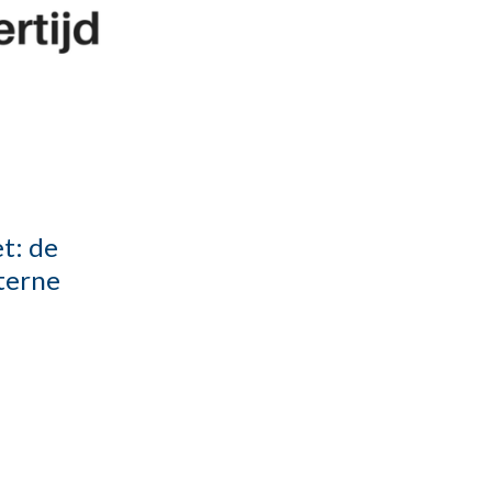
t: de
nterne