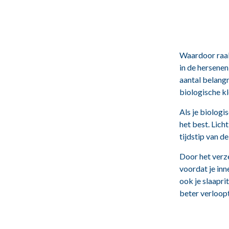
Waardoor raak
in de hersenen
aantal belangr
biologische k
Als je biologi
het best. Lich
tijdstip van d
Door het verz
voordat je in
ook je slaaprit
beter verloopt