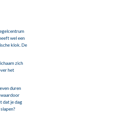
regelcentrum
heeft wel een
gische klok. De
 lichaam zich
over het
 even duren
, waardoor
it dat je dag
 slapen?