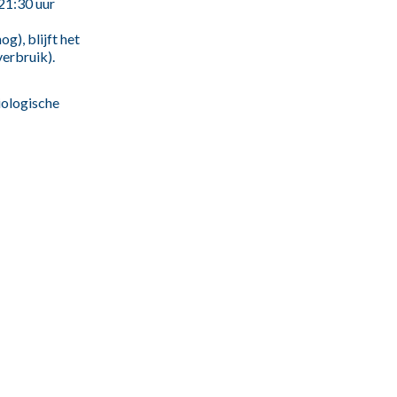
 21:30 uur
g), blijft het
verbruik).
iologische