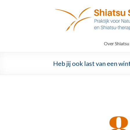
Ga
naar
De
inhoud
Kraanvogel
Shiatsu
praktijk
Over Shiatsu
Someren
Heb jij ook last van een win