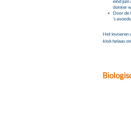
eind juni
donker w
Door de k
’s avonds
Het invoeren 
klok helaas on
Biologi