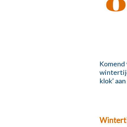
Komend w
wintertij
klok’ aan
Winterti