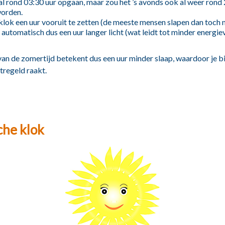
 al rond 03:30 uur opgaan, maar zou het ’s avonds ook al weer rond
orden.
lok een uur vooruit te zetten (de meeste mensen slapen dan toch no
 automatisch dus een uur langer licht (wat leidt tot minder energie
van de zomertijd betekent dus een uur minder slaap, waardoor je b
tregeld raakt.
sche klok