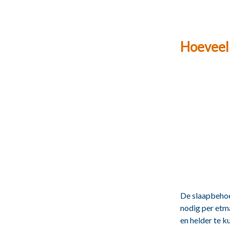
Hoeveel 
De slaapbehoe
nodig per etma
en helder te ku