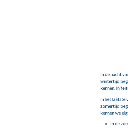
In de nacht v
wintertijd be
kennen. In feit
In het laatste
zomertijd beg
kennen we eig
In de zo