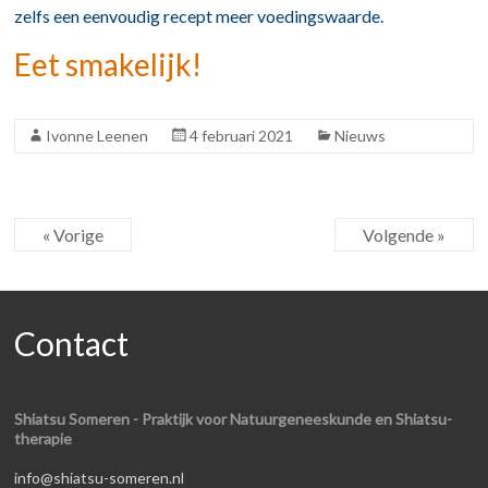
zelfs een eenvoudig recept meer voedingswaarde.
Eet smakelijk!
Ivonne Leenen
4 februari 2021
Nieuws
« Vorige
Volgende »
Contact
Shiatsu Someren - Praktijk voor Natuurgeneeskunde en Shiatsu-
therapie
info@shiatsu-someren.nl