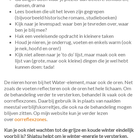
dansen, drama
Lees boeken die uit het leven zijn gegrepen
(bijvoorbeeld historische romans, studieboeken)
Kijk naar je levenspad: waar ben je tevreden over, waar
ben je blij mee?
Hak een veeleisende opdracht in kleinere taken
Houd je nieren, je onderrug, voeten en enkels warm (ook
je nek, hoofd en oren!)
Kijk niet alleen naar je ‘to do’ lijst, maar maak ook een
lijst van (grote, maar ook kleine) dingen die je wel hebt
kunnen doen: tada!
De nieren horen bij het Water-element, maar ook de oren. Net
zoals de voeten reflecteren ook de oren het hele lichaam. Om
de behandeling verder te versterken, behandel ik vaak ook de
oorreflexzones. Daarbij gebruik ik in plaats van naalden
meestal verblijfskorreltjes, die ook na de behandeling mogen
blijven zitten. Op mijn website kun je verder lezen
over
oorreflexzones
.
Kun je ook niet wachten tot de grijze en koude winter eindelijk
voorbij is? Shiatsu helpt om je winter-energie te versterken,