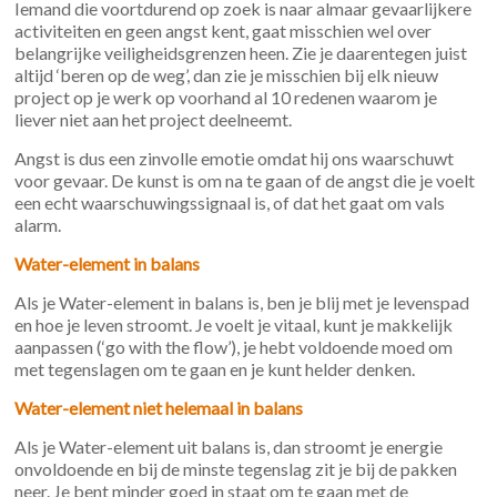
Iemand die voortdurend op zoek is naar almaar gevaarlijkere
activiteiten en geen angst kent, gaat misschien wel over
belangrijke veiligheidsgrenzen heen. Zie je daarentegen juist
altijd ‘beren op de weg’, dan zie je misschien bij elk nieuw
project op je werk op voorhand al 10 redenen waarom je
liever niet aan het project deelneemt.
Angst is dus een zinvolle emotie omdat hij ons waarschuwt
voor gevaar. De kunst is om na te gaan of de angst die je voelt
een echt waarschuwingssignaal is, of dat het gaat om vals
alarm.
Water-element in balans
Als je Water-element in balans is, ben je blij met je levenspad
en hoe je leven stroomt. Je voelt je vitaal, kunt je makkelijk
aanpassen (‘go with the flow’), je hebt voldoende moed om
met tegenslagen om te gaan en je kunt helder denken.
Water-element niet helemaal in balans
Als je Water-element uit balans is, dan stroomt je energie
onvoldoende en bij de minste tegenslag zit je bij de pakken
neer. Je bent minder goed in staat om te gaan met de