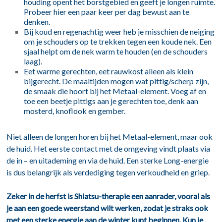
houding opent het borstgebied en geeft je longen ruimte.
Probeer hier een paar keer per dag bewust aan te
denken.
Bij koud en regenachtig weer heb je misschien de neiging
om je schouders op te trekken tegen een koude nek. Een
sjaal helpt om de nek warm te houden (en de schouders
laag).
Eet warme gerechten, eet rauwkost alleen als klein
bijgerecht. De maaltijden mogen wat pittig/scherp zijn,
de smaak die hoort bij het Metaal-element. Voeg af en
toe een beetje pittigs aan je gerechten toe, denk aan
mosterd, knoflook en gember.
Niet alleen de longen horen bij het Metaal-element, maar ook
de huid. Het eerste contact met de omgeving vindt plaats via
de in – en uitademing en via de huid. Een sterke Long-energie
is dus belangrijk als verdediging tegen verkoudheid en griep.
Zeker in de herfst is Shiatsu-therapie een aanrader, vooral als
je aan een goede weerstand wilt werken, zodat je straks ook
met een sterke energie aan de winter kunt beginnen. Kun je