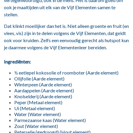
vertegenwoordigd, ook in de mens. Het is daarom goed om
ook je maaltijden uit elk van de Vijf Elementen samen te
stellen.
Dat klinkt moeilijker dan het is. Niet alleen groente en fruit (en
vlees, vis) zijn in te delen volgens de Vijf Elementen, dat geldt
ook voor kruiden. Zelfs een eenvoudig gerecht als hutspot kun
je daarmee volgens de Vijf Elementenleer bereiden.
Ingrediënten:
½ eetlepel kokosolie of roomboter (Aarde element)
Olijfolie (Aarde element)
Winterpeen (Aarde element)
Aardappelen (Aarde element)
Knolselderij (Aarde element)
Peper (Metaal element)
Ui (Metaal element)
Water (Water element)
Parmezaanse kaas (Water element)
Zout (Water element)
Peterselie (gedroogd) (Hout element)